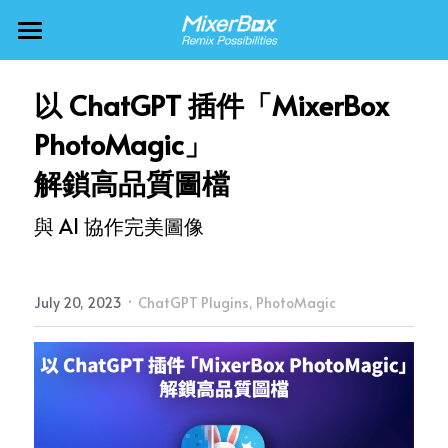
MixerBox AI ZenClaw
以 ChatGPT 插件「MixerBox 
MixerBox AI
PhotoMagic」
冰友
解鎖高品質圖檔
更多產品
與 AI 協作完美圖像
關於 MixerBox
Points 大放送
·
現金回饋神器
🇹🇼 中文
企業概要
July 20, 2023
ChatGPT Plugins,
PhotoMagic
泡泡射手
🇺🇸 English
無限電視
🇯🇵 日本語
悅音鬧鐘