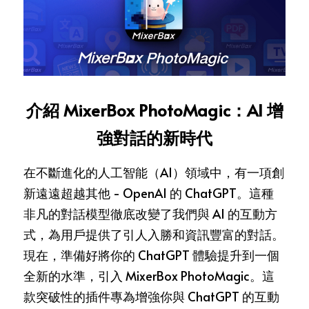
閃電新聞
Inspire 正念冥想
QR 極速掃描器
介紹 MixerBox PhotoMagic：AI 增
全能播放器
強對話的新時代
加入我們
在不斷進化的人工智能（AI）領域中，有一項創
MB 部落格
新遠遠超越其他 - OpenAI 的 ChatGPT。這種
非凡的對話模型徹底改變了我們與 AI 的互動方
支援服務
式，為用戶提供了引人入勝和資訊豐富的對話。
現在，準備好將你的 ChatGPT 體驗提升到一個
全新的水準，引入 MixerBox PhotoMagic。這
款突破性的插件專為增強你與 ChatGPT 的互動